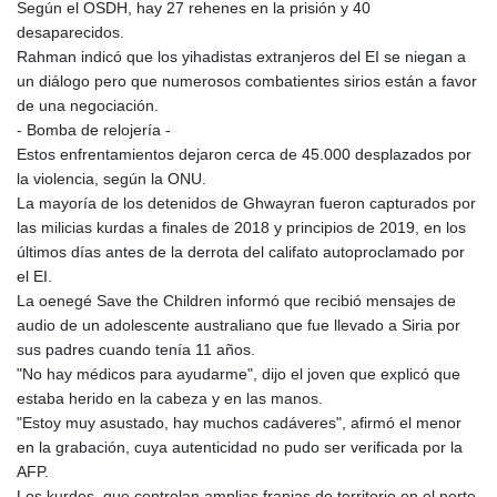
Según el OSDH, hay 27 rehenes en la prisión y 40
desaparecidos.
Rahman indicó que los yihadistas extranjeros del EI se niegan a
un diálogo pero que numerosos combatientes sirios están a favor
de una negociación.
- Bomba de relojería -
Estos enfrentamientos dejaron cerca de 45.000 desplazados por
la violencia, según la ONU.
La mayoría de los detenidos de Ghwayran fueron capturados por
las milicias kurdas a finales de 2018 y principios de 2019, en los
últimos días antes de la derrota del califato autoproclamado por
el EI.
La oenegé Save the Children informó que recibió mensajes de
audio de un adolescente australiano que fue llevado a Siria por
sus padres cuando tenía 11 años.
"No hay médicos para ayudarme", dijo el joven que explicó que
estaba herido en la cabeza y en las manos.
"Estoy muy asustado, hay muchos cadáveres", afirmó el menor
en la grabación, cuya autenticidad no pudo ser verificada por la
AFP.
Los kurdos, que controlan amplias franjas de territorio en el norte