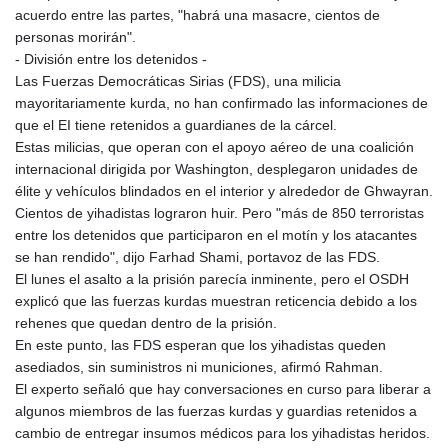
acuerdo entre las partes, "habrá una masacre, cientos de
personas morirán".
- División entre los detenidos -
Las Fuerzas Democráticas Sirias (FDS), una milicia
mayoritariamente kurda, no han confirmado las informaciones de
que el EI tiene retenidos a guardianes de la cárcel.
Estas milicias, que operan con el apoyo aéreo de una coalición
internacional dirigida por Washington, desplegaron unidades de
élite y vehículos blindados en el interior y alrededor de Ghwayran.
Cientos de yihadistas lograron huir. Pero "más de 850 terroristas
entre los detenidos que participaron en el motín y los atacantes
se han rendido", dijo Farhad Shami, portavoz de las FDS.
El lunes el asalto a la prisión parecía inminente, pero el OSDH
explicó que las fuerzas kurdas muestran reticencia debido a los
rehenes que quedan dentro de la prisión.
En este punto, las FDS esperan que los yihadistas queden
asediados, sin suministros ni municiones, afirmó Rahman.
El experto señaló que hay conversaciones en curso para liberar a
algunos miembros de las fuerzas kurdas y guardias retenidos a
cambio de entregar insumos médicos para los yihadistas heridos.