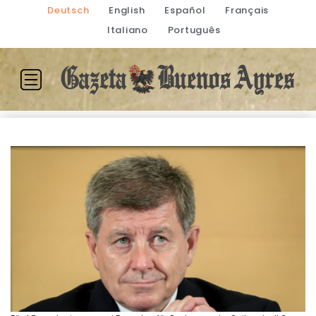
Deutsch
English
Español
Français
Italiano
Português