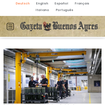
Deutsch
English
Español
Français
Italiano
Português