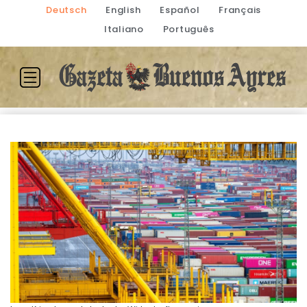
Deutsch
English
Español
Français
Italiano
Português