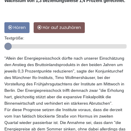
Wachstum von 1,3 beziehungsweise 1,4 Prozent gerechnet.
Hören
Hör auf zuzuhören
Textgröße:
"Allein der Energiepreisschock dürfte nach unserer Einschätzung
den Anstieg des Bruttoinlandsprodukts in den beiden Jahren um
jeweils 0,3 Prozentpunkte reduzieren", sagte der Konjunkturchef
des Münchner Ifo-Instituts, Timo Wollmershäuser, bei der
Vorstellung des Frühjahrsgutachtens der Institute am Mittwoch in
Berlin. Der Energiepreisschock trifft demnach zwar "die Erholung
hart, gleichzeitig stützt aber die expansive Fiskalpolitik die
Binnenwirtschaft und verhindert ein stärkeres Abrutschen".
Für diese Prognose setzen die Institute voraus, dass die derzeit
vom Iran faktisch blockierte Straße von Hormus im zweiten
Quartal wieder passierbar ist. Die Annahme sei, dass dann "die
Energiepreise ab dem Sommer sinken, ohne dabei allerdings das