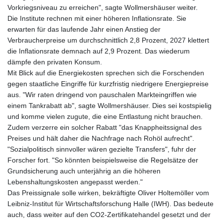
Vorkriegsniveau zu erreichen", sagte Wollmershäuser weiter.
Die Institute rechnen mit einer höheren Inflationsrate. Sie
erwarten für das laufende Jahr einen Anstieg der
Verbraucherpreise um durchschnittlich 2,8 Prozent, 2027 klettert
die Inflationsrate demnach auf 2,9 Prozent. Das wiederum
dämpfe den privaten Konsum.
Mit Blick auf die Energiekosten sprechen sich die Forschenden
gegen staatliche Eingriffe für kurzfristig niedrigere Energiepreise
aus. "Wir raten dringend von pauschalen Markteingriffen wie
einem Tankrabatt ab", sagte Wollmershäuser. Dies sei kostspielig
und komme vielen zugute, die eine Entlastung nicht brauchen.
Zudem verzerre ein solcher Rabatt "das Knappheitssignal des
Preises und hält daher die Nachfrage nach Rohöl aufrecht".
"Sozialpolitisch sinnvoller wären gezielte Transfers", fuhr der
Forscher fort. "So könnten beispielsweise die Regelsätze der
Grundsicherung auch unterjährig an die höheren
Lebenshaltungskosten angepasst werden."
Das Preissignale solle wirken, bekräftigte Oliver Holtemöller vom
Leibniz-Institut für Wirtschaftsforschung Halle (IWH). Das bedeute
auch, dass weiter auf den CO2-Zertifikatehandel gesetzt und der