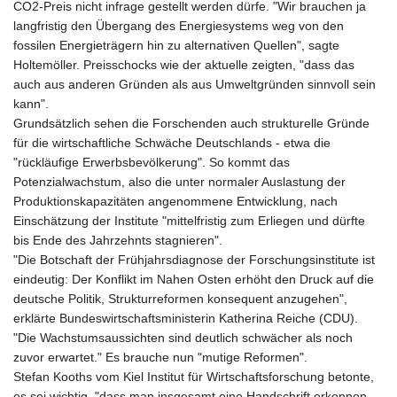
CO2-Preis nicht infrage gestellt werden dürfe. "Wir brauchen ja
langfristig den Übergang des Energiesystems weg von den
fossilen Energieträgern hin zu alternativen Quellen", sagte
Holtemöller. Preisschocks wie der aktuelle zeigten, "dass das
auch aus anderen Gründen als aus Umweltgründen sinnvoll sein
kann".
Grundsätzlich sehen die Forschenden auch strukturelle Gründe
für die wirtschaftliche Schwäche Deutschlands - etwa die
"rückläufige Erwerbsbevölkerung". So kommt das
Potenzialwachstum, also die unter normaler Auslastung der
Produktionskapazitäten angenommene Entwicklung, nach
Einschätzung der Institute "mittelfristig zum Erliegen und dürfte
bis Ende des Jahrzehnts stagnieren".
"Die Botschaft der Frühjahrsdiagnose der Forschungsinstitute ist
eindeutig: Der Konflikt im Nahen Osten erhöht den Druck auf die
deutsche Politik, Strukturreformen konsequent anzugehen",
erklärte Bundeswirtschaftsministerin Katherina Reiche (CDU).
"Die Wachstumsaussichten sind deutlich schwächer als noch
zuvor erwartet." Es brauche nun "mutige Reformen".
Stefan Kooths vom Kiel Institut für Wirtschaftsforschung betonte,
es sei wichtig, "dass man insgesamt eine Handschrift erkennen