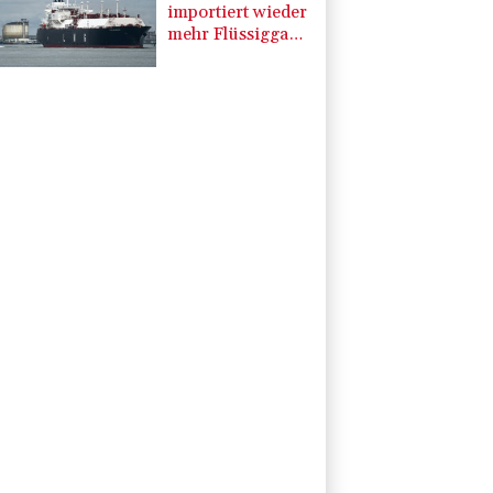
Gaskraftwerk
importiert wieder
mehr Flüssiggas
aus Russland