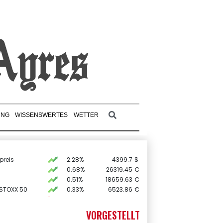
UNG
WISSENSWERTES
WETTER
preis
2.28%
4399.7
$
0.68%
26319.45
€
0.51%
18659.63
€
 STOXX 50
0.33%
6523.86
€
X
-0.07%
32407.2
€
AX
1.67%
4068.78
€
VORGESTELLT
USD
0.32%
1.1562
$