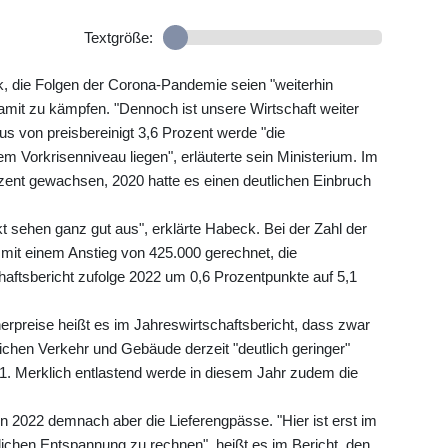
Textgröße:
ck, die Folgen der Corona-Pandemie seien "weiterhin
amit zu kämpfen. "Dennoch ist unsere Wirtschaft weiter
lus von preisbereinigt 3,6 Prozent werde "die
m Vorkrisenniveau liegen", erläuterte sein Ministerium. Im
ent gewachsen, 2020 hatte es einen deutlichen Einbruch
t sehen ganz gut aus", erklärte Habeck. Bei der Zahl der
 mit einem Anstieg von 425.000 gerechnet, die
haftsbericht zufolge 2022 um 0,6 Prozentpunkte auf 5,1
herpreise heißt es im Jahreswirtschaftsbericht, dass zwar
ichen Verkehr und Gebäude derzeit "deutlich geringer"
021. Merklich entlastend werde in diesem Jahr zudem die
ben 2022 demnach aber die Lieferengpässe. "Hier ist erst im
lichen Entspannung zu rechnen", heißt es im Bericht, den