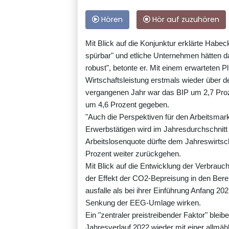
Hören
Hör auf zuzuhören
Mit Blick auf die Konjunktur erklärte Habe
spürbar" und etliche Unternehmen hätten d
robust", betonte er. Mit einem erwarteten P
Wirtschaftsleistung erstmals wieder über de
vergangenen Jahr war das BIP um 2,7 Proz
um 4,6 Prozent gegeben.
"Auch die Perspektiven für den Arbeitsmark
Erwerbstätigen wird im Jahresdurchschnitt
Arbeitslosenquote dürfte dem Jahreswirtsc
Prozent weiter zurückgehen.
Mit Blick auf die Entwicklung der Verbrauc
der Effekt der CO2-Bepreisung in den Bere
ausfalle als bei ihrer Einführung Anfang 2
Senkung der EEG-Umlage wirken.
Ein "zentraler preistreibender Faktor" blei
Jahresverlauf 2022 wieder mit einer allmäh