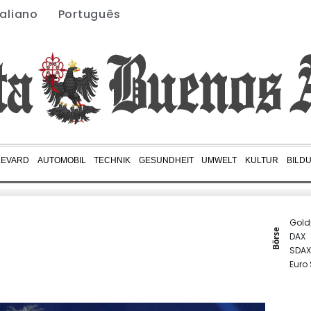
taliano
Português
LEVARD
AUTOMOBIL
TECHNIK
GESUNDHEIT
UMWELT
KULTUR
BILD
Gold
Börse
DAX
SDAX
Euro
MDA
TecD
EUR/