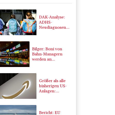
DAK-Analyse:
ADHS-
Neudiagnosen
bei Kindern
deutlich
gestiegen
Bilger: Boni von
Bahn-Managern
werden an
Einhaltung der
Vorgaben des
Bundes geknüpft
Größer als alle
bisherigen US-
Anlagen:
Amazon
finanziert für
Rechenzentren
riesiges
Bericht: EU