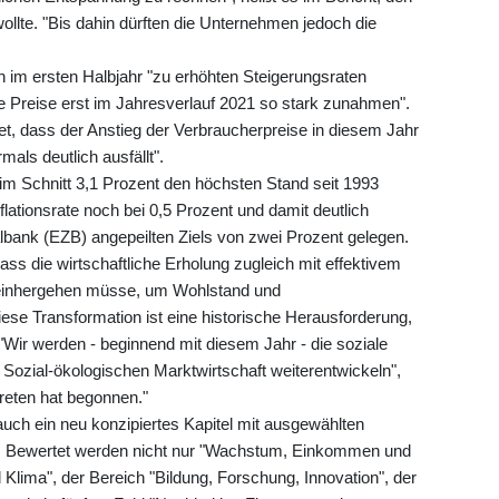
ollte. "Bis dahin dürften die Unternehmen jedoch die
 im ersten Halbjahr "zu erhöhten Steigerungsraten
 Preise erst im Jahresverlauf 2021 so stark zunahmen".
et, dass der Anstieg der Verbraucherpreise in diesem Jahr
mals deutlich ausfällt".
t im Schnitt 3,1 Prozent den höchsten Stand seit 1993
flationsrate noch bei 0,5 Prozent und damit deutlich
lbank (EZB) angepeilten Ziels von zwei Prozent gelegen.
dass die wirtschaftliche Erholung zugleich mit effektivem
 einhergehen müsse, um Wohlstand und
iese Transformation ist eine historische Herausforderung,
 "Wir werden - beginnend mit diesem Jahr - die soziale
r Sozial-ökologischen Marktwirtschaft weiterentwickeln",
kreten hat begonnen."
 auch ein neu konzipiertes Kapitel mit ausgewählten
en. Bewertet werden nicht nur "Wachstum, Einkommen und
lima", der Bereich "Bildung, Forschung, Innovation", der