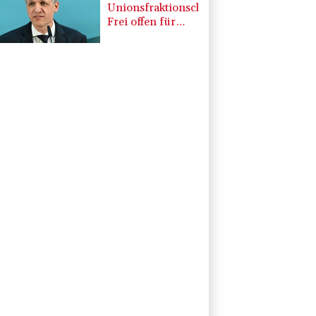
Unionsfraktionschef
Frei offen für
Härtefall- und
Übergangslösungen