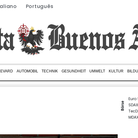
taliano
Português
LEVARD
AUTOMOBIL
TECHNIK
GESUNDHEIT
UMWELT
KULTUR
BILD
Euro
Börse
SDAX
TecD
MDA
DAX
Gold
EUR/