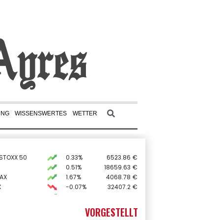
UNG
WISSENSWERTES
WETTER
 STOXX 50
0.33%
6523.86
€
0.51%
18659.63
€
AX
1.67%
4068.78
€
X
-0.07%
32407.2
€
0.68%
26319.45
€
preis
2.28%
4399.7
$
VORGESTELLT
USD
0.32%
1.1562
$