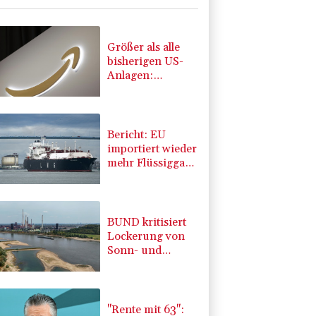
Größer als alle
bisherigen US-
Anlagen:
Amazon
finanziert für
Rechenzentren
riesiges
Bericht: EU
Gaskraftwerk
importiert wieder
mehr Flüssiggas
aus Russland
BUND kritisiert
Lockerung von
Sonn- und
Feiertagsfahrverbot
für Lastwagen
"Rente mit 63":