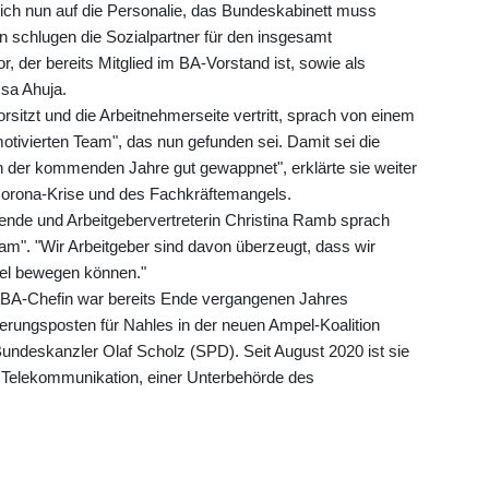
ich nun auf die Personalie, das Bundeskabinett muss
n schlugen die Sozialpartner für den insgesamt
, der bereits Mitglied im BA-Vorstand ist, sowie als
ssa Ahuja.
rsitzt und die Arbeitnehmerseite vertritt, sprach von einem
tivierten Team", das nun gefunden sei. Damit sei die
 der kommenden Jahre gut gewappnet", erklärte sie weiter
Corona-Krise und des Fachkräftemangels.
zende und Arbeitgebervertreterin Christina Ramb sprach
am". "Wir Arbeitgeber sind davon überzeugt, dass wir
el bewegen können."
 BA-Chefin war bereits Ende vergangenen Jahres
erungsposten für Nahles in der neuen Ampel-Koalition
 Bundeskanzler Olaf Scholz (SPD). Seit August 2020 ist sie
d Telekommunikation, einer Unterbehörde des