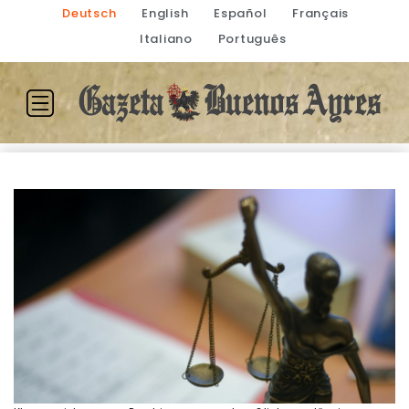
Deutsch
English
Español
Français
Italiano
Português