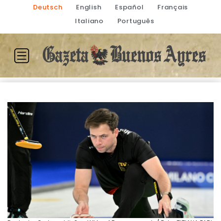
Deutsch
English
Español
Français
Italiano
Português