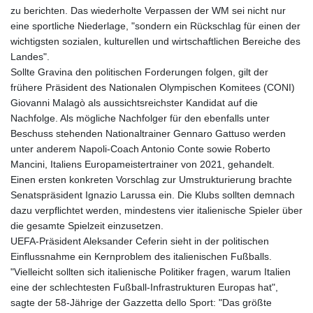
zu berichten. Das wiederholte Verpassen der WM sei nicht nur
eine sportliche Niederlage, "sondern ein Rückschlag für einen der
wichtigsten sozialen, kulturellen und wirtschaftlichen Bereiche des
Landes".
Sollte Gravina den politischen Forderungen folgen, gilt der
frühere Präsident des Nationalen Olympischen Komitees (CONI)
Giovanni Malagò als aussichtsreichster Kandidat auf die
Nachfolge. Als mögliche Nachfolger für den ebenfalls unter
Beschuss stehenden Nationaltrainer Gennaro Gattuso werden
unter anderem Napoli-Coach Antonio Conte sowie Roberto
Mancini, Italiens Europameistertrainer von 2021, gehandelt.
Einen ersten konkreten Vorschlag zur Umstrukturierung brachte
Senatspräsident Ignazio Larussa ein. Die Klubs sollten demnach
dazu verpflichtet werden, mindestens vier italienische Spieler über
die gesamte Spielzeit einzusetzen.
UEFA-Präsident Aleksander Ceferin sieht in der politischen
Einflussnahme ein Kernproblem des italienischen Fußballs.
"Vielleicht sollten sich italienische Politiker fragen, warum Italien
eine der schlechtesten Fußball-Infrastrukturen Europas hat",
sagte der 58-Jährige der Gazzetta dello Sport: "Das größte