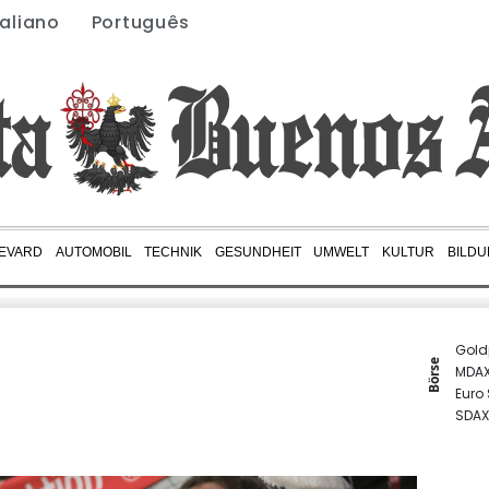
taliano
Português
EVARD
AUTOMOBIL
TECHNIK
GESUNDHEIT
UMWELT
KULTUR
BILD
Gold
Börse
MDA
Euro
SDAX
TecD
DAX
EUR/