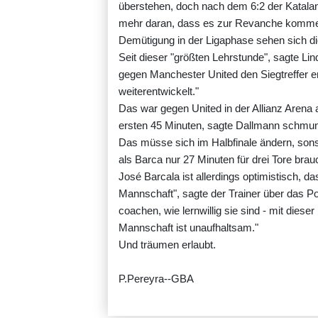
überstehen, doch nach dem 6:2 der Katalan
mehr daran, dass es zur Revanche kommen 
Demütigung in der Ligaphase sehen sich d
Seit dieser "größten Lehrstunde", sagte Lin
gegen Manchester United den Siegtreffer erz
weiterentwickelt."
Das war gegen United in der Allianz Arena a
ersten 45 Minuten, sagte Dallmann schmunze
Das müsse sich im Halbfinale ändern, sonst
als Barca nur 27 Minuten für drei Tore brau
José Barcala ist allerdings optimistisch, d
Mannschaft", sagte der Trainer über das Pot
coachen, wie lernwillig sie sind - mit diese
Mannschaft ist unaufhaltsam."
Und träumen erlaubt.
P.Pereyra--GBA