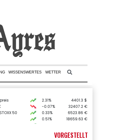
UNG
WISSENSWERTES
WETTER
preis
2.31%
4401.3
$
X
-0.07%
32407.2
€
 STOXX 50
0.33%
6523.86
€
0.51%
18659.63
€
AX
1.67%
4068.78
€
0.68%
26319.45
€
VORGESTELLT
USD
0.32%
1.1562
$