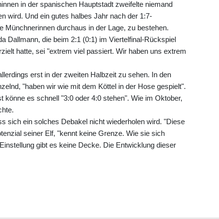
innen in der spanischen Hauptstadt zweifelte niemand
wird. Und ein gutes halbes Jahr nach der 1:7-
ie Münchnerinnen durchaus in der Lage, zu bestehen.
da Dallmann, die beim 2:1 (0:1) im Viertelfinal-Rückspiel
ielt hatte, sei "extrem viel passiert. Wir haben uns extrem
llerdings erst in der zweiten Halbzeit zu sehen. In den
lnd, "haben wir wie mit dem Köttel in der Hose gespielt".
 könne es schnell "3:0 oder 4:0 stehen". Wie im Oktober,
chte.
ass sich ein solches Debakel nicht wiederholen wird. "Diese
enzial seiner Elf, "kennt keine Grenze. Wie sie sich
r Einstellung gibt es keine Decke. Die Entwicklung dieser