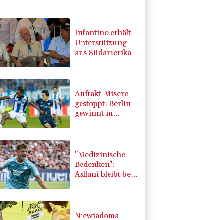
Infantino erhält
Unterstützung
aus Südamerika
Auftakt-Misere
gestoppt: Berlin
gewinnt in
Bochum
"Medizinische
Bedenken":
Asllani bleibt bei
Hoffenheim
Niewiadoma