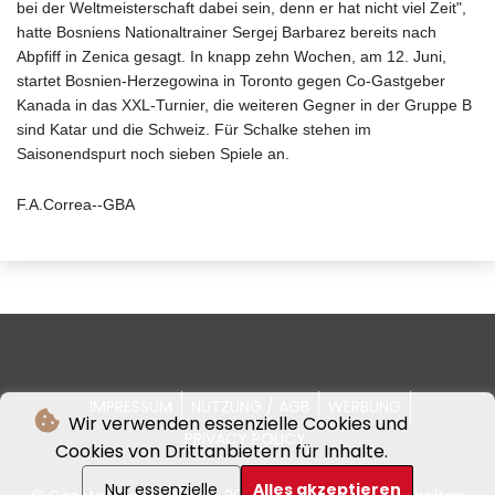
bei der Weltmeisterschaft dabei sein, denn er hat nicht viel Zeit",
hatte Bosniens Nationaltrainer Sergej Barbarez bereits nach
Abpfiff in Zenica gesagt. In knapp zehn Wochen, am 12. Juni,
startet Bosnien-Herzegowina in Toronto gegen Co-Gastgeber
Kanada in das XXL-Turnier, die weiteren Gegner in der Gruppe B
sind Katar und die Schweiz. Für Schalke stehen im
Saisonendspurt noch sieben Spiele an.
F.A.Correa--GBA
IMPRESSUM
NUTZUNG / AGB
WERBUNG
Wir verwenden essenzielle Cookies und
PRIVACY POLICY
Cookies von Drittanbietern für Inhalte.
Nur essenzielle
Alles akzeptieren