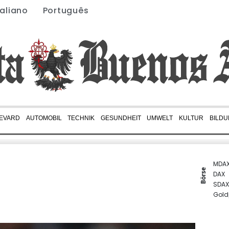
taliano
Português
EVARD
AUTOMOBIL
TECHNIK
GESUNDHEIT
UMWELT
KULTUR
BILD
MDA
Börse
DAX
SDAX
Gold
Euro
TecD
EUR/