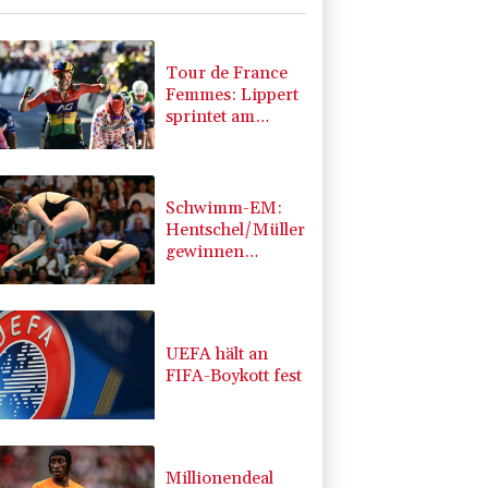
Tour de France
Femmes: Lippert
sprintet am
Etappensieg
vorbei
Schwimm-EM:
Hentschel/Müller
gewinnen
Synchron-Bronze
UEFA hält an
FIFA-Boykott fest
Millionendeal