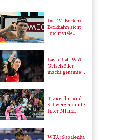
Im EM-Becken:
Berkhahn sieht
"nicht viele
Medaillenchancen"
Basketball-WM:
Geiselsöder
macht gesamte
Vorbereitung mit
Trauerflor und
Schweigeminute:
Inter Miami
trauert mit Messi
WTA: Sabalenka