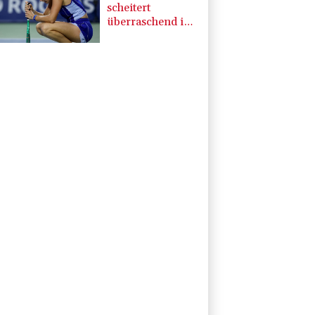
scheitert
überraschend in
Toronto