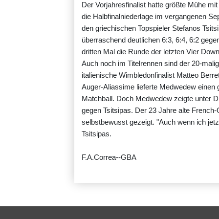
Der Vorjahresfinalist hatte größte Mühe mi
die Halbfinalniederlage im vergangenen Se
den griechischen Topspieler Stefanos Tsits
überraschend deutlichen 6:3, 6:4, 6:2 gege
dritten Mal die Runde der letzten Vier Down
Auch noch im Titelrennen sind der 20-mal
italienische Wimbledonfinalist Matteo Berret
Auger-Aliassime lieferte Medwedew einen g
Matchball. Doch Medwedew zeigte unter Dru
gegen Tsitsipas. Der 23 Jahre alte French-
selbstbewusst gezeigt. "Auch wenn ich jetzt 
Tsitsipas.
F.A.Correa--GBA