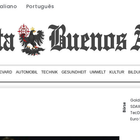
taliano
Português
EVARD
AUTOMOBIL
TECHNIK
GESUNDHEIT
UMWELT
KULTUR
BILD
Gold
Börse
SDAX
TecD
Euro
MDA
DAX
EUR/