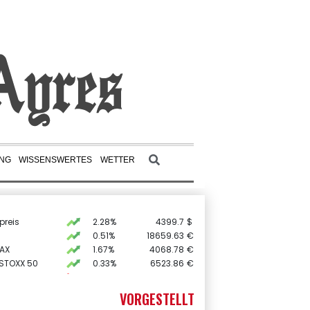
UNG
WISSENSWERTES
WETTER
preis
2.28%
4399.7
$
0.51%
18659.63
€
AX
1.67%
4068.78
€
 STOXX 50
0.33%
6523.86
€
X
-0.07%
32407.2
€
0.68%
26319.45
€
VORGESTELLT
USD
0.32%
1.1562
$