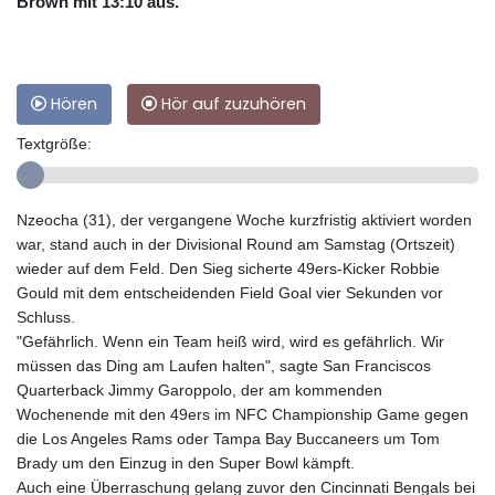
Brown mit 13:10 aus.
Hören
Hör auf zuzuhören
Textgröße:
Nzeocha (31), der vergangene Woche kurzfristig aktiviert worden
war, stand auch in der Divisional Round am Samstag (Ortszeit)
wieder auf dem Feld. Den Sieg sicherte 49ers-Kicker Robbie
Gould mit dem entscheidenden Field Goal vier Sekunden vor
Schluss.
"Gefährlich. Wenn ein Team heiß wird, wird es gefährlich. Wir
müssen das Ding am Laufen halten", sagte San Franciscos
Quarterback Jimmy Garoppolo, der am kommenden
Wochenende mit den 49ers im NFC Championship Game gegen
die Los Angeles Rams oder Tampa Bay Buccaneers um Tom
Brady um den Einzug in den Super Bowl kämpft.
Auch eine Überraschung gelang zuvor den Cincinnati Bengals bei