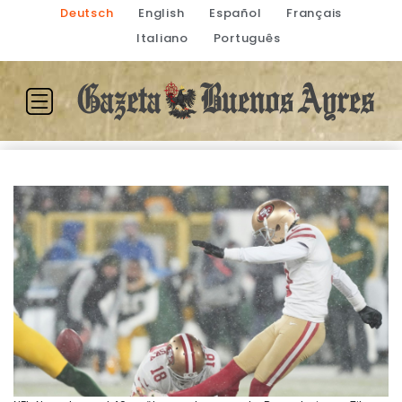
Deutsch
English
Español
Français
Italiano
Português