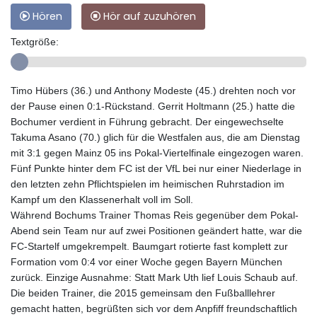
Hören
Hör auf zuzuhören
Textgröße:
Timo Hübers (36.) und Anthony Modeste (45.) drehten noch vor
der Pause einen 0:1-Rückstand. Gerrit Holtmann (25.) hatte die
Bochumer verdient in Führung gebracht. Der eingewechselte
Takuma Asano (70.) glich für die Westfalen aus, die am Dienstag
mit 3:1 gegen Mainz 05 ins Pokal-Viertelfinale eingezogen waren.
Fünf Punkte hinter dem FC ist der VfL bei nur einer Niederlage in
den letzten zehn Pflichtspielen im heimischen Ruhrstadion im
Kampf um den Klassenerhalt voll im Soll.
Während Bochums Trainer Thomas Reis gegenüber dem Pokal-
Abend sein Team nur auf zwei Positionen geändert hatte, war die
FC-Startelf umgekrempelt. Baumgart rotierte fast komplett zur
Formation vom 0:4 vor einer Woche gegen Bayern München
zurück. Einzige Ausnahme: Statt Mark Uth lief Louis Schaub auf.
Die beiden Trainer, die 2015 gemeinsam den Fußballlehrer
gemacht hatten, begrüßten sich vor dem Anpfiff freundschaftlich