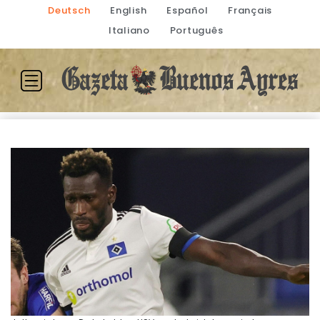
Deutsch
English
Español
Français
Italiano
Português