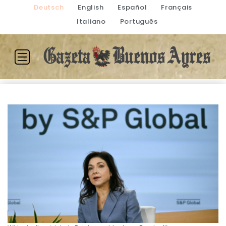
Deutsch
English
Español
Français
Italiano
Português