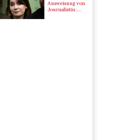
Ausweisung von
Journalistin:
Russland wirft
Frankreich
"politische
Verfolgung" vor