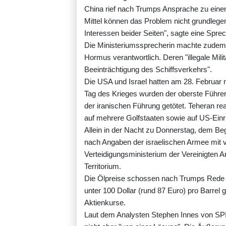
China rief nach Trumps Ansprache zu einem
Mittel können das Problem nicht grundlegen
Interessen beider Seiten", sagte eine Spr
Die Ministeriumssprecherin machte zudem d
Hormus verantwortlich. Deren "illegale Mili
Beeinträchtigung des Schiffsverkehrs".
Die USA und Israel hatten am 28. Februar m
Tag des Krieges wurden der oberste Führer 
der iranischen Führung getötet. Teheran rea
auf mehrere Golfstaaten sowie auf US-Einr
Allein in der Nacht zu Donnerstag, dem Beg
nach Angaben der israelischen Armee mit v
Verteidigungsministerium der Vereinigten A
Territorium.
Die Ölpreise schossen nach Trumps Rede 
unter 100 Dollar (rund 87 Euro) pro Barrel 
Aktienkurse.
Laut dem Analysten Stephen Innes von SPI