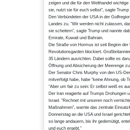
zeigen und die für den Welthandel wichtige
sie, nutzt sie für euch selbst", sagte Trump
Den Verbündeten der USA in der Golfregion
Landes zu. "Wir werden nicht zulassen, da
sie scheitern", sagte Trump und nannte dabe
Emirate, Kuwait und Bahrain.
Die Straße von Hormus ist seit Beginn der 
Revolutionsgarden blockiert. Großbritannien
35 Ländern ausrichten. Dabei sollte es dar
Öffnung und Absicherung der Meerenge zu b
Der Senator Chris Murphy von den US-Dem
mitverfolgt habe, habe "keine Ahnung, ob Tr
"Aber um fair zu sein: Er selbst weiß es au
Der Iran reagierte auf Trumps Drohungen 
Israel. "Rechnet mit unseren noch vernich
Maßnahmen", warnte das zentrale Einsatz
Donnerstag an die USA und Israel gerichtet
so lange andauern, bis ihr gedemütigt, ent
und euch ergebt."