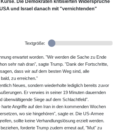
 Kurse. Die Demokraten kritisierten Widersprüche
 USA und Israel danach mit "vernichtenden"
Textgröße:
nnung erwartet worden. "Wir werden die Sache zu Ende
chon sehr nah dran", sagte Trump. "Dank der Fortschritte,
d sagen, dass wir auf dem besten Weg sind, alle
 bald, zu erreichen."
ntlich Neues, sondern wiederholte lediglich bereits zuvor
 Äußerungen. Er verwies in seiner 19 Minuten dauernden
d überwältigende Siege auf dem Schlachtfeld".
e harte Angriffe auf den Iran in den kommenden Wochen
kversetzen, wo sie hingehören", sagte er. Die US-Armee
reifen, sollte keine Verhandlungslösung erzielt werden.
 beziehen, forderte Trump zudem erneut auf, "Mut" zu