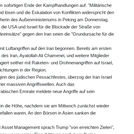
 sofortigen Ende der Kampfhandlungen auf. "Militärische
d lösen und die Eskalation von Konflikten widerspricht den
echerin des Außenministeriums in Peking am Donnerstag.
ie USA und Israel für die Blockade der Straße von
täreinsätze" gegen den Iran seien die "Grundursache für die
it Luftangriffen auf den Iran begonnen. Bereits am ersten
des Iran, Ayatollah Ali Chamenei, und weitere Mitglieder
giert seither mit Raketen- und Drohnenangriffen auf Israel,
ichtungen in der Region.
inn des jüdischen Pessachfestes, überzog der Iran Israel
ier massiven Angriffswellen. Auch das
rabischen Emirate meldete neue Angriffe auf sein
in die Höhe, nachdem sie am Mittwoch zunächst wieder
gefallen waren. An den Börsen in Asien sanken die
 Asset Management sprach Trump "von erreichten Zielen",