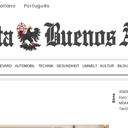
taliano
Português
EVARD
AUTOMOBIL
TECHNIK
GESUNDHEIT
UMWELT
KULTUR
BILD
SDAX
Börse
Euro
MDA
TecD
Gold
EUR/
DAX