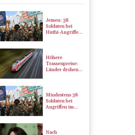
Jemen: 38
Soldaten bei
Huthi-Angriffen
getötet -
Regierung
kündigt
Vergeltung an
Höhere
Trassenpreise:
Länder drohen
mit Klage
Mindestens 38
Soldaten bei
Angriffen im
Jemen getötet -
Huthis
reklamieren
Attacke
Nach