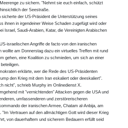
 Meerenge zu sichern. "Nehmt sie euch einfach, schützt
 hinsichtlich der Seestraße.
 sicherte der US-Präsident die Unterstützung seines
ss ihnen in irgendeiner Weise Schaden zugefügt wird oder
i Israel, Saudi-Arabien, Katar, die Vereinigten Arabischen
US-israelischen Angriffe de facto von den iranischen
 wollte am Donnerstag dazu ein virtuelles Treffen mit rund
um gehen, eine Koalition zu schmieden, um sich an einer
eteiligen.
okraten erklärte, wer die Rede des US-Präsidenten
ump den Krieg mit dem Iran eskaliert oder deeskaliert".
ch nicht", schrieb Murphy im Onlinedienst X.
umgehend mit "vernichtenden" Attacken gegen die USA und
tenderen, umfassenderen und zerstörerischeren
kommando der iranischen Armee, Chatam al-Anbija, am
. "Im Vertrauen auf den allmächtigen Gott wird dieser Krieg
ehrt, von dauerhaftem und sicherem Bedauern erfüllt seid