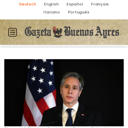
Deutsch
English
Español
Français
Italiano
Português