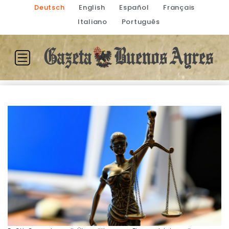
Deutsch
English
Español
Français
Italiano
Português