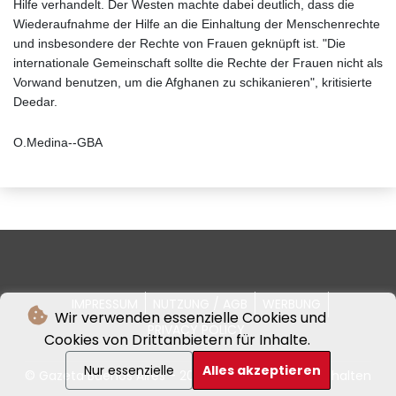
Hilfe verhandelt. Der Westen machte dabei deutlich, dass die
Wiederaufnahme der Hilfe an die Einhaltung der Menschenrechte
und insbesondere der Rechte von Frauen geknüpft ist. "Die
internationale Gemeinschaft sollte die Rechte der Frauen nicht als
Vorwand benutzen, um die Afghanen zu schikanieren", kritisierte
Deedar.
O.Medina--GBA
IMPRESSUM
NUTZUNG / AGB
WERBUNG
Wir verwenden essenzielle Cookies und
PRIVACY POLICY
Cookies von Drittanbietern für Inhalte.
Nur essenzielle
Alles akzeptieren
© Gazeta Buenos Aires - 2026 - Alle Rechte vorbehalten