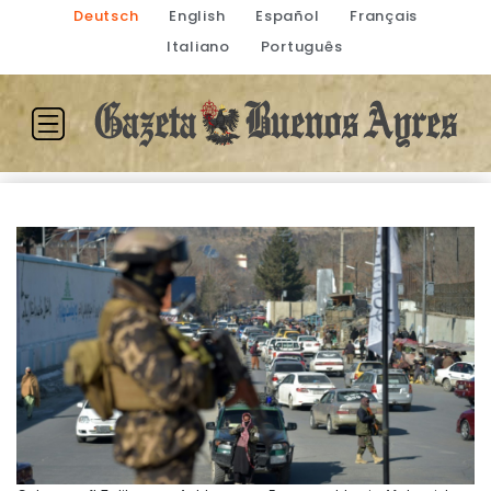
Deutsch
English
Español
Français
Italiano
Português