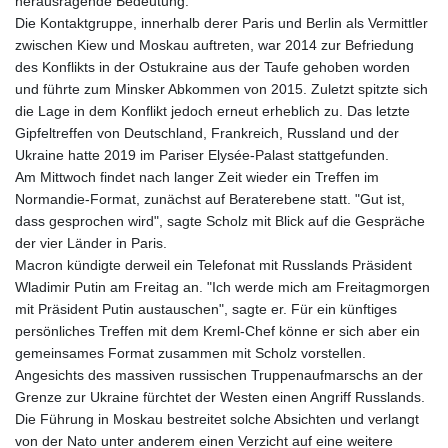
herausragende Bedeutung.
Die Kontaktgruppe, innerhalb derer Paris und Berlin als Vermittler
zwischen Kiew und Moskau auftreten, war 2014 zur Befriedung
des Konflikts in der Ostukraine aus der Taufe gehoben worden
und führte zum Minsker Abkommen von 2015. Zuletzt spitzte sich
die Lage in dem Konflikt jedoch erneut erheblich zu. Das letzte
Gipfeltreffen von Deutschland, Frankreich, Russland und der
Ukraine hatte 2019 im Pariser Elysée-Palast stattgefunden.
Am Mittwoch findet nach langer Zeit wieder ein Treffen im
Normandie-Format, zunächst auf Beraterebene statt. "Gut ist,
dass gesprochen wird", sagte Scholz mit Blick auf die Gespräche
der vier Länder in Paris.
Macron kündigte derweil ein Telefonat mit Russlands Präsident
Wladimir Putin am Freitag an. "Ich werde mich am Freitagmorgen
mit Präsident Putin austauschen", sagte er. Für ein künftiges
persönliches Treffen mit dem Kreml-Chef könne er sich aber ein
gemeinsames Format zusammen mit Scholz vorstellen.
Angesichts des massiven russischen Truppenaufmarschs an der
Grenze zur Ukraine fürchtet der Westen einen Angriff Russlands.
Die Führung in Moskau bestreitet solche Absichten und verlangt
von der Nato unter anderem einen Verzicht auf eine weitere