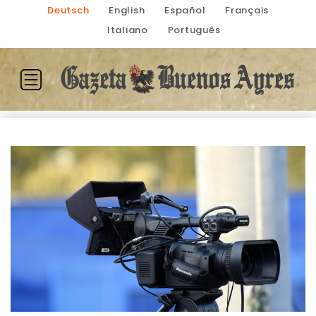
Deutsch
English
Español
Français
Italiano
Português