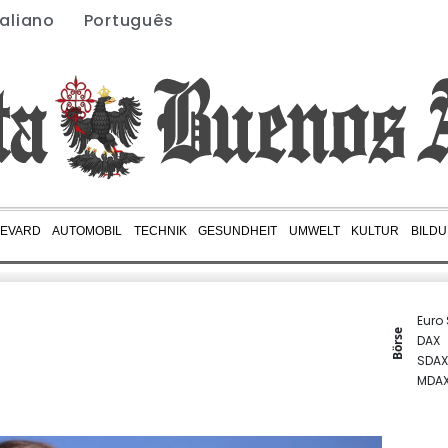
taliano
Português
EVARD
AUTOMOBIL
TECHNIK
GESUNDHEIT
UMWELT
KULTUR
BILD
Euro
Börse
DAX
SDAX
MDA
TecD
Gold
EUR/