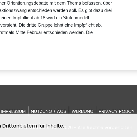
iner Orientierungsdebatte mit dem Thema befassen, über
ktionszwang entschieden werden soll. Es gibt dazu drei
inen Impfpflicht ab 18 wird ein Stufenmodell
orsieht. Die dritte Gruppe lehnt eine Impfpflicht ab.
rstmals Mitte Februar entschieden werden. Die
IMPRESSUM
NUTZUNG / AGB
WERBUNG
PRIVACY POLICY
Drittanbietern für Inhalte.
© Gazeta Buenos Aires - 2026 - Alle Rechte vorbehalten