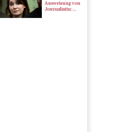
Ausweisung von
Journalistin:
Russland wirft
Frankreich
"politische
Verfolgung" vor