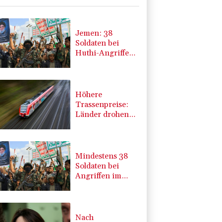
Jemen: 38
Soldaten bei
Huthi-Angriffen
getötet -
Regierung
kündigt
Vergeltung an
Höhere
Trassenpreise:
Länder drohen
mit Klage
Mindestens 38
Soldaten bei
Angriffen im
Jemen getötet -
Huthis
reklamieren
Attacke
Nach