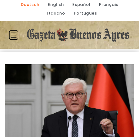
Deutsch
English
Español
Français
Italiano
Português