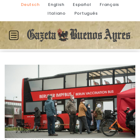
Deutsch
English
Español
Français
Italiano
Português