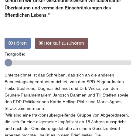
schützen wir unser Gesundheitswesen vor dauerhafter
Überlastung und vermeiden Einschränkungen des
öffentlichen Lebens."
Hören
Hör auf zuzuhören
Textgröße:
Unterzeichnet ist das Schreiben, das sich an die anderen
Bundestagsabgeordneten richtet, von den SPD-Abgeordneten
Heike Baehrens, Dagmar Schmidt und Dirk Wiese, von den
Grünen-Parlamentariern Janosch Dahmen und Till Steffen sowie
den FDP-Politikerinnen Katrin Helling-Plahr und Marie-Agnes
Strack-Zimmermann.
"Wir sind eine fraktionsübergreifende Gruppe von Abgeordneten,
die sich für eine allgemeine Impfpflicht ab 18 Jahren ausspricht
und nach der Orientierungsdebatte an einem Gesetzentwurf
arbeiten möchte", heißt es in dem Brief weiter. Die