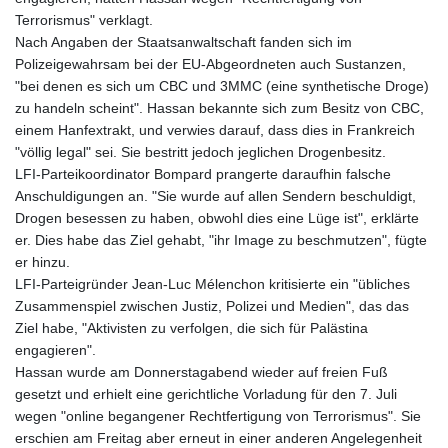
Terrorismus" verklagt.
Nach Angaben der Staatsanwaltschaft fanden sich im
Polizeigewahrsam bei der EU-Abgeordneten auch Sustanzen,
"bei denen es sich um CBC und 3MMC (eine synthetische Droge)
zu handeln scheint". Hassan bekannte sich zum Besitz von CBC,
einem Hanfextrakt, und verwies darauf, dass dies in Frankreich
"völlig legal" sei. Sie bestritt jedoch jeglichen Drogenbesitz.
LFI-Parteikoordinator Bompard prangerte daraufhin falsche
Anschuldigungen an. "Sie wurde auf allen Sendern beschuldigt,
Drogen besessen zu haben, obwohl dies eine Lüge ist", erklärte
er. Dies habe das Ziel gehabt, "ihr Image zu beschmutzen", fügte
er hinzu.
LFI-Parteigründer Jean-Luc Mélenchon kritisierte ein "übliches
Zusammenspiel zwischen Justiz, Polizei und Medien", das das
Ziel habe, "Aktivisten zu verfolgen, die sich für Palästina
engagieren".
Hassan wurde am Donnerstagabend wieder auf freien Fuß
gesetzt und erhielt eine gerichtliche Vorladung für den 7. Juli
wegen "online begangener Rechtfertigung von Terrorismus". Sie
erschien am Freitag aber erneut in einer anderen Angelegenheit