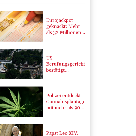
Eurojackpot
geknackt: Mehr
als 32 Millionen
Euro gehen nach
Nordrhein-
Westfalen
US-
Berufungsgericht
bestätigt
Aussetzung von
Trumps
umstrittenen
Ballsaal-Plänen
Polizei entdeckt
Cannabisplantage
mit mehr als 900
Pflanzen in
Kerpen -
Festnahme
Papst Leo XIV.