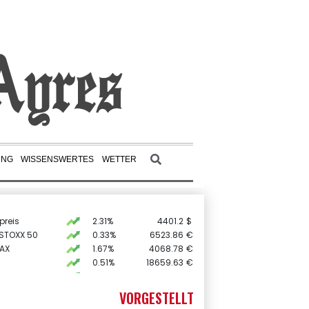
UNG
WISSENSWERTES
WETTER
preis
2.31%
4401.2
$
 STOXX 50
0.33%
6523.86
€
AX
1.67%
4068.78
€
0.51%
18659.63
€
0.68%
26319.45
€
X
-0.07%
32407.2
€
VORGESTELLT
USD
0.31%
1.1561
$