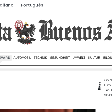
taliano
Português
EVARD
AUTOMOBIL
TECHNIK
GESUNDHEIT
UMWELT
KULTUR
BILD
Gold
Börse
Euro
TecD
SDAX
DAX
MDA
EUR/