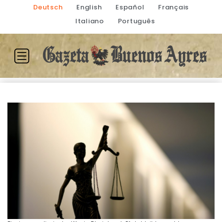
Deutsch
English
Español
Français
Italiano
Português