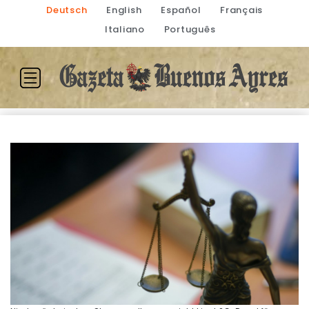
Deutsch
English
Español
Français
Italiano
Português