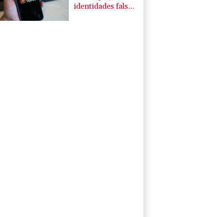
identidades falsas
durante una
prueba en Reino
Unido