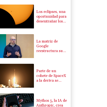
Los eclipses, una
oportunidad para
desentrañar los
enigmas del Sol
La matriz de
Google
reestructura su
división de IA
Parte de un
cohete de SpaceX
a la deriva se
estrelló contra la
Luna, según
científicos
Mythos 5, la IA de
Anthropic, crea