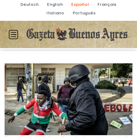
Deutsch
English
Español
Français
Italiano
Português