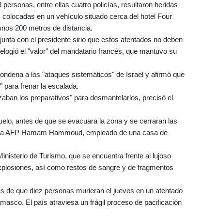
18 personas, entre ellas cuatro policías, resultaron heridas
 colocadas en un vehículo situado cerca del hotel Four
nos 200 metros de distancia.
unta con el presidente sirio que estos atentados no deben
io elogió el "valor" del mandatario francés, que mantuvo su
dena a los "ataques sistemáticos" de Israel y afirmó que
" para frenar la escalada.
izaban los preparativos" para desmantelarlos, precisó el
 suelo, antes de que se evacuara la zona y se cerraran las
ó a la AFP Hamam Hammoud, empleado de una casa de
inisterio de Turismo, que se encuentra frente al lujoso
xplosiones, así como restos de sangre y de fragmentos
s de que diez personas murieran el jueves en un atentado
asco. El país atraviesa un frágil proceso de pacificación