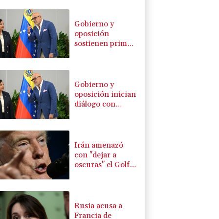
Gobierno y
oposición
sostienen primer
encuentro hacia
una transición
política en
Venezuela
Gobierno y
oposición inician
diálogo con
miras a una
transición
política en
Venezuela
Irán amenazó
con "dejar a
oscuras" el Golfo
en caso de
ataques de EEUU
Rusia acusa a
Francia de