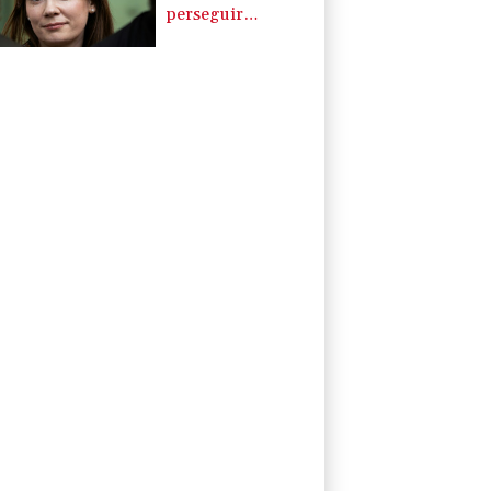
perseguir
políticamente a la
periodista Xenia
Fedorova