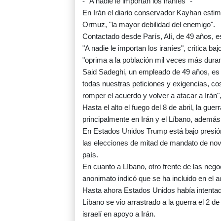
- "A nadie le importan los iraníes" -
En Irán el diario conservador Kayhan estim
Ormuz, "la mayor debilidad del enemigo".
Contactado desde París, Alí, de 49 años, e
"A nadie le importan los iraníes", critica b
"oprima a la población mil veces más dura
Said Sadeghi, un empleado de 49 años, es
todas nuestras peticiones y exigencias, 
romper el acuerdo y volver a atacar a Irán",
Hasta el alto el fuego del 8 de abril, la gu
principalmente en Irán y el Líbano, además
En Estados Unidos Trump está bajo presión 
las elecciones de mitad de mandato de nov
país.
En cuanto a Líbano, otro frente de las nego
anonimato indicó que se ha incluido en el 
Hasta ahora Estados Unidos había intenta
Líbano se vio arrastrado a la guerra el 2 de
israelí en apoyo a Irán.