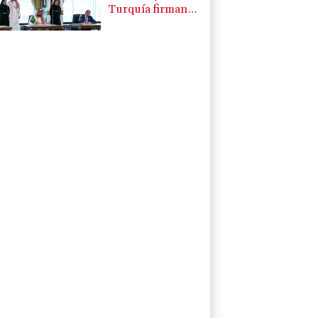
Turquía firman
un pacto de
defensa en medio
de la tensión con
Irán