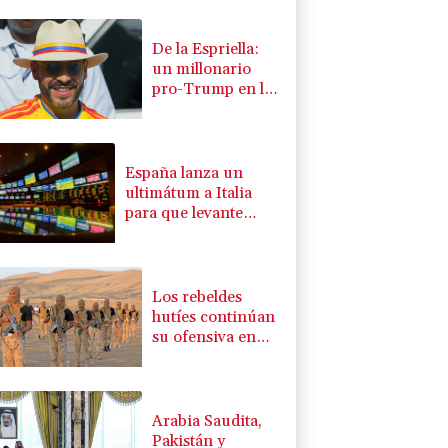
De la Espriella:
un millonario
pro-Trump en la
presidencia de
Colombia
España lanza un
ultimátum a Italia
para que levante
controles fronterizos
Los rebeldes
hutíes continúan
su ofensiva en
Yemen con
ataques en una
región petrolera
Arabia Saudita,
Pakistán y