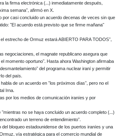
a la firma electrónica (...) inmediatamente después,
xima semana", afirmó en X.
o por casi concluido un acuerdo decenas de veces sin que
tido: "El acuerdo está previsto que se firme mañana"
e, el estrecho de Ormuz estará ABIERTO PARA TODOS",
 las negociaciones, el magnate republicano asegura que
en el momento oportuno". Hasta ahora Washington afirmaba
"desmantelamiento" del programa nuclear iraní y permitir
lo del país.
í habla de un acuerdo en "los próximos días", pero no el
al Irna.
das por los medios de comunicación iraníes y por
ue "mientras no se haya concluido un acuerdo completo (...)
encontrado un terreno de entendimiento".
o del bloqueo estadounidense de los puertos iraníes y una
 Ormuz, vía estratégica para el comercio mundial de