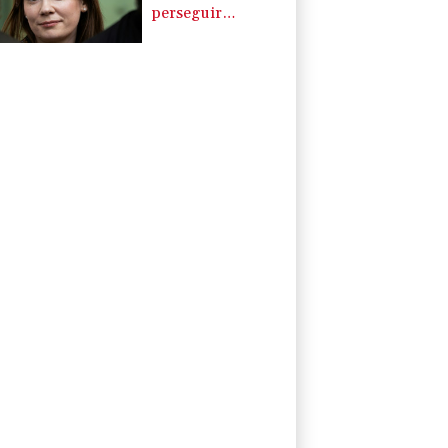
perseguir
políticamente a la
periodista Xenia
Fedorova