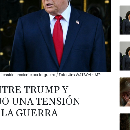
tensión creciente por la guerra / Foto: Jim WATSON - AFP
NTRE TRUMP Y
O UNA TENSIÓN
 LA GUERRA