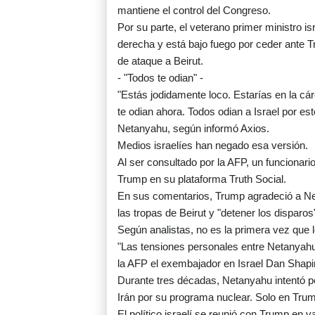
mantiene el control del Congreso.
Por su parte, el veterano primer ministro is
derecha y está bajo fuego por ceder ante 
de ataque a Beirut.
- "Todos te odian" -
"Estás jodidamente loco. Estarías en la cár
te odian ahora. Todos odian a Israel por est
Netanyahu, según informó Axios.
Medios israelíes han negado esa versión.
Al ser consultado por la AFP, un funcionari
Trump en su plataforma Truth Social.
En sus comentarios, Trump agradeció a Neta
las tropas de Beirut y "detener los disparo
Según analistas, no es la primera vez que l
"Las tensiones personales entre Netanyahu
la AFP el exembajador en Israel Dan Shapir
Durante tres décadas, Netanyahu intentó pe
Irán por su programa nuclear. Solo en Trum
El político israelí se reunió con Trump en 