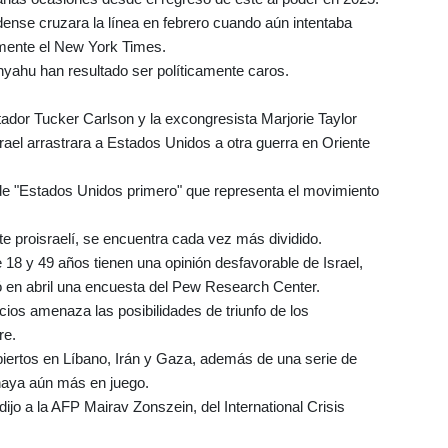
idense cruzara la línea en febrero cuando aún intentaba
ntemente el New York Times.
anyahu han resultado ser políticamente caros.
ador Tucker Carlson y la excongresista Marjorie Taylor
rael arrastrara a Estados Unidos a otra guerra en Oriente
s de "Estados Unidos primero" que representa el movimiento
te proisraelí, se encuentra cada vez más dividido.
 18 y 49 años tienen una opinión desfavorable de Israel,
 en abril una encuesta del Pew Research Center.
ecios amenaza las posibilidades de triunfo de los
re.
iertos en Líbano, Irán y Gaza, además de una serie de
haya aún más en juego.
ijo a la AFP Mairav Zonszein, del International Crisis