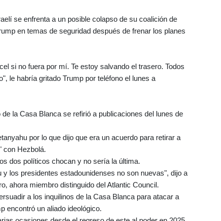
raelí se enfrenta a un posible colapso de su coalición de
Trump en temas de seguridad después de frenar los planes
cel si no fuera por mí. Te estoy salvando el trasero. Todos
o", le habría gritado Trump por teléfono el lunes a
o de la Casa Blanca se refirió a publicaciones del lunes de
nyahu por lo que dijo que era un acuerdo para retirar a
s" con Hezbolá.
os dos políticos chocan y no sería la última.
 y los presidentes estadounidenses no son nuevas", dijo a
o, ahora miembro distinguido del Atlantic Council.
rsuadir a los inquilinos de la Casa Blanca para atacar a
p encontró un aliado ideológico.
varias ocasiones desde el regreso de este al poder en 2025.