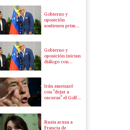
Gobierno y
oposición
sostienen primer
encuentro hacia
una transición
política en
Venezuela
Gobierno y
oposición inician
diálogo con
miras a una
transición
política en
Venezuela
Irán amenazó
con "dejar a
oscuras" el Golfo
en caso de
ataques de EEUU
Rusia acusa a
Francia de