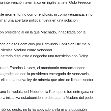
 una intervención telemática en inglés ante el Oslo Freedom
este momento, no como rendición, ni como venganza, sino
rmar una apertura política nueva en una solución
ión presidencial en la que Machado, inhabilitada por la
tada en esos comicios por Edmundo González Urrutia, y
e Nicolás Maduro como vencedor.
strado dispuesta a negociar una transición con Delcy
uro en Estados Unidos, el mandatario norteamericano
agradecido con la presidenta encargada de Venezuela,
ellos una nueva ley de minería que abre de lleno el sector
icano la medalla del Nobel de la Paz que le fue entregada en
 la iniciativa estadounidense de sacar a Maduro del poder
lico gesto, no la ha apoyado a ella ni a la oposición