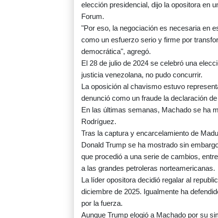
elección presidencial, dijo la opositora en
Forum.
"Por eso, la negociación es necesaria en 
como un esfuerzo serio y firme por transfo
democrática", agregó.
El 28 de julio de 2024 se celebró una elecc
justicia venezolana, no pudo concurrir.
La oposición al chavismo estuvo represen
denunció como un fraude la declaración d
En las últimas semanas, Machado se ha mo
Rodríguez.
Tras la captura y encarcelamiento de Mad
Donald Trump se ha mostrado sin embargo 
que procedió a una serie de cambios, entre 
a las grandes petroleras norteamericanas.
La líder opositora decidió regalar al republ
diciembre de 2025. Igualmente ha defendido
por la fuerza.
Aunque Trump elogió a Machado por su simbó