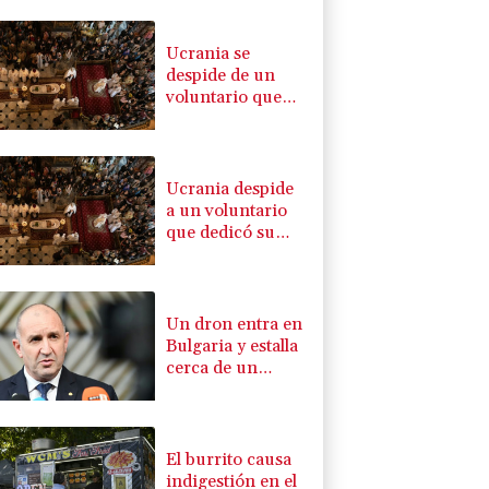
Ucrania se
despide de un
voluntario que
dedicó su vida a
rescatar a los
muertos
Ucrania despide
a un voluntario
que dedicó su
vida a rescatar a
los muertos
Un dron entra en
Bulgaria y estalla
cerca de un
gasoducto en la
frontera con
Rumania
El burrito causa
indigestión en el