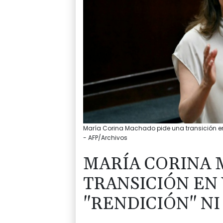
María Corina Machado pide una transición en V
- AFP/Archivos
MARÍA CORINA 
TRANSICIÓN EN
"RENDICIÓN" N