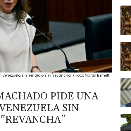
enezuela sin "rendición" ni "revancha" / Foto: Martín Bernetti
MACHADO PIDE UNA
 VENEZUELA SIN
I "REVANCHA"