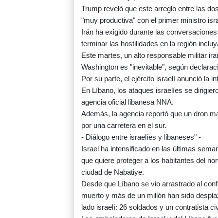
Trump reveló que este arreglo entre las do
"muy productiva" con el primer ministro is
Irán ha exigido durante las conversacione
terminar las hostilidades en la región incluya
Este martes, un alto responsable militar ir
Washington es "inevitable", según declaracio
Por su parte, el ejército israelí anunció la 
En Líbano, los ataques israelíes se dirigier
agencia oficial libanesa NNA.
Además, la agencia reportó que un dron ma
por una carretera en el sur.
- Diálogo entre israelíes y libaneses" -
Israel ha intensificado en las últimas sem
que quiere proteger a los habitantes del no
ciudad de Nabatiye.
Desde que Líbano se vio arrastrado al conf
muerto y más de un millón han sido despla
lado israelí: 26 soldados y un contratista civ