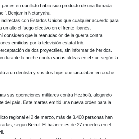
s partes en conflicto había sido producto de una llamada
raelí, Benjamin Netanyahu.
s indirectas con Estados Unidos que cualquier acuerdo para
 un alto el fuego efectivo en el frente libanés.
aní consideró que la reanudación de la guerra contra
nes emitidas por la televisión estatal Irib.
interceptación de dos proyectiles, sin informar de heridos.
on durante la noche contra varias aldeas en el sur, según la
tó a un dentista y sus dos hijos que circulaban en coche
anas sus operaciones militares contra Hezbolá, alegando
rte del país. Este martes emitió una nueva orden para la
licto regional el 2 de marzo, más de 3.400 personas han
zadas, según Beirut. El balance es de 27 muertos en el
il.