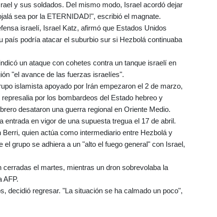
srael y sus soldados. Del mismo modo, Israel acordó dejar
ojalá sea por la ETERNIDAD!", escribió el magnate.
fensa israelí, Israel Katz, afirmó que Estados Unidos
su país podría atacar el suburbio sur si Hezbolá continuaba
vindicó un ataque con cohetes contra un tanque israelí en
ón "el avance de las fuerzas israelíes".
 grupo islamista apoyado por Irán empezaron el 2 de marzo,
en represalia por los bombardeos del Estado hebreo y
ebrero desataron una guerra regional en Oriente Medio.
 entrada en vigor de una supuesta tregua el 17 de abril.
h Berri, quien actúa como intermediario entre Hezbolá y
el grupo se adhiera a un "alto el fuego general" con Israel,
 cerradas el martes, mientras un dron sobrevolaba la
a AFP.
s, decidió regresar. "La situación se ha calmado un poco",