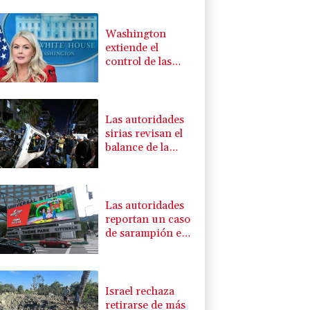
Washington
extiende el
control de las
redes sociales a
los solicitantes de
visado
Las autoridades
sirias revisan el
balance de la
explosión en las
afueras de
Damasco, sin
víctimas mortales
Las autoridades
reportan un caso
de sarampión en
un parque de
Universal Studios
en California
Israel rechaza
retirarse de más