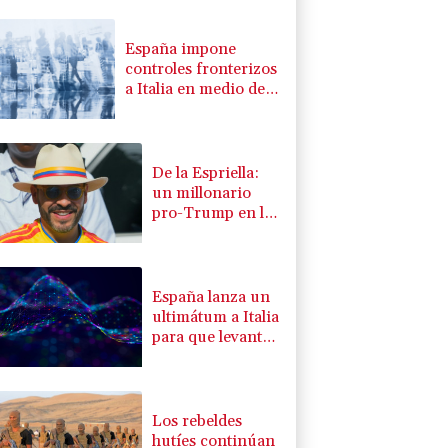
España impone
controles fronterizos
a Italia en medio de
crisis por migrantes
De la Espriella:
un millonario
pro-Trump en la
presidencia de
Colombia
España lanza un
ultimátum a Italia
para que levante
controles
fronterizos
Los rebeldes
hutíes continúan