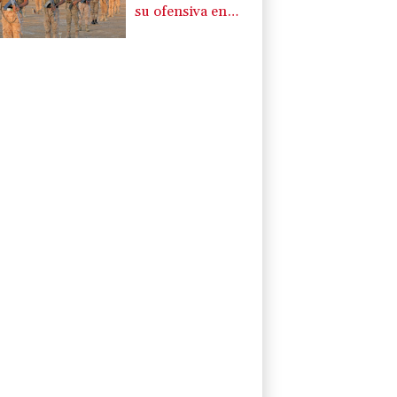
su ofensiva en
Yemen con
ataques en una
región petrolera