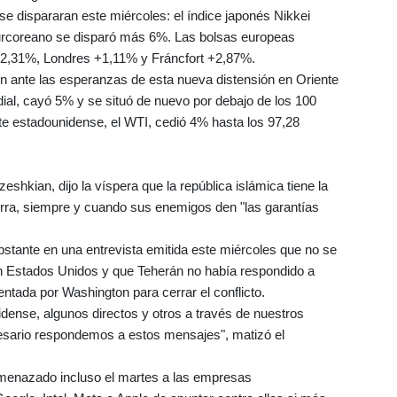
se dispararan este miércoles: el índice japonés Nikkei
urcoreano se disparó más 6%. Las bolsas europeas
 +2,31%, Londres +1,11% y Fráncfort +2,87%.
ron ante las esperanzas de esta nueva distensión en Oriente
ndial, cayó 5% y se situó de nuevo por debajo de los 100
nte estadounidense, el WTI, cedió 4% hasta los 97,28
zeshkian, dijo la víspera que la república islámica tiene la
uerra, siempre y cuando sus enemigos den "las garantías
 obstante en una entrevista emitida este miércoles que no se
n Estados Unidos y que Teherán no había respondido a
tada por Washington para cerrar el conflicto.
dense, algunos directos y otros a través de nuestros
esario respondemos a estos mensajes", matizó el
menazado incluso el martes a las empresas