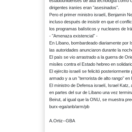
estadounidenses de alta tecnología como Go
dirigentes iraníes eran "asesinados".
Pero el primer ministro israelí, Benjamin 
incluso después de insistir en que el conf
los programas balísticos y nucleares de Ir
- "Amenaza existencial" -
En Líbano, bombardeado diariamente por Is
las autoridades anunciaron durante la noch
El país se vio arrastrado a la guerra de O
misiles contra el Estado hebreo en solidar
El ejército israelí se felicitó posteriorme
armado y a un "terrorista de alto rango" en l
El ministro de Defensa israelí, Israel Katz,
en partes del sur de Líbano una vez termin
Beirut, al igual que la ONU, se muestra pr
burx-ega/anb/arm/pb
A.Ortiz--GBA