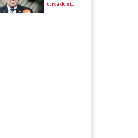
cerca de un
gasoducto en la
frontera con
Rumania