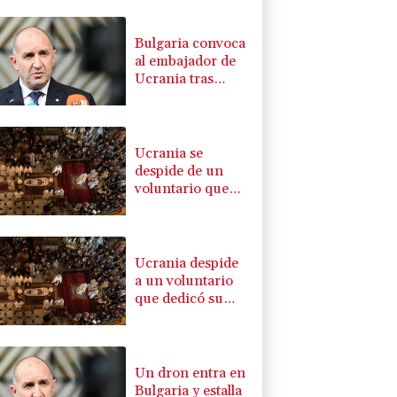
Bulgaria convoca
al embajador de
Ucrania tras
explosión de un
dron en su
territorio
Ucrania se
despide de un
voluntario que
dedicó su vida a
rescatar a los
muertos
Ucrania despide
a un voluntario
que dedicó su
vida a rescatar a
los muertos
Un dron entra en
Bulgaria y estalla