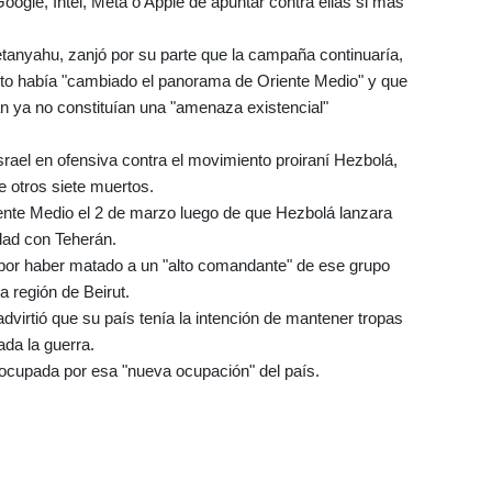
ogle, Intel, Meta o Apple de apuntar contra ellas si más
Netanyahu, zanjó por su parte que la campaña continuaría,
licto había "cambiado el panorama de Oriente Medio" y que
án ya no constituían una "amenaza existencial"
rael en ofensiva contra el movimiento proiraní Hezbolá,
e otros siete muertos.
riente Medio el 2 de marzo luego de que Hezbolá lanzara
idad con Teherán.
nte por haber matado a un "alto comandante" de ese grupo
a región de Beirut.
 advirtió que su país tenía la intención de mantener tropas
ada la guerra.
eocupada por esa "nueva ocupación" del país.