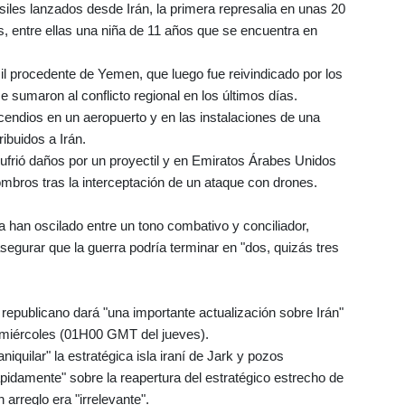
siles lanzados desde Irán, la primera represalia en unas 20
, entre ellas una niña de 11 años que se encuentra en
l procedente de Yemen, que luego fue reivindicado por los
e sumaron al conflicto regional en los últimos días.
ncendios en un aeropuerto y en las instalaciones de una
ibuidos a Irán.
sufrió daños por un proyectil y en Emiratos Árabes Unidos
bros tras la interceptación de un ataque con drones.
 han oscilado entre un tono combativo y conciliador,
segurar que la guerra podría terminar en "dos, quizás tres
epublicano dará "una importante actualización sobre Irán"
l miércoles (01H00 GMT del jueves).
iquilar" la estratégica isla iraní de Jark y pozos
ápidamente" sobre la reapertura del estratégico estrecho de
arreglo era "irrelevante".