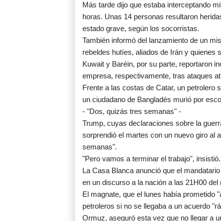
Más tarde dijo que estaba interceptando mi
horas. Unas 14 personas resultaron heridas
estado grave, según los socorristas.
También informó del lanzamiento de un misi
rebeldes hutíes, aliados de Irán y quienes s
Kuwait y Baréin, por su parte, reportaron i
empresa, respectivamente, tras ataques atr
Frente a las costas de Catar, un petrolero 
un ciudadano de Bangladés murió por escom
- "Dos, quizás tres semanas" -
Trump, cuyas declaraciones sobre la guerra
sorprendió el martes con un nuevo giro al a
semanas".
"Pero vamos a terminar el trabajo", insistió.
La Casa Blanca anunció que el mandatario r
en un discurso a la nación a las 21H00 de
El magnate, que el lunes había prometido "an
petroleros si no se llegaba a un acuerdo "r
Ormuz, aseguró esta vez que no llegar a un 