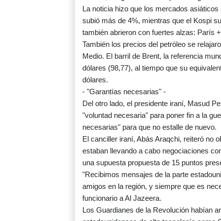
La noticia hizo que los mercados asiáticos 
subió más de 4%, mientras que el Kospi s
también abrieron con fuertes alzas: París
También los precios del petróleo se relaja
Medio. El barril de Brent, la referencia mu
dólares (98,77), al tiempo que su equivale
dólares.
- "Garantías necesarias" -
Del otro lado, el presidente iraní, Masud Pe
"voluntad necesaria" para poner fin a la g
necesarias" para que no estalle de nuevo.
El canciller iraní, Abás Araqchi, reiteró no
estaban llevando a cabo negociaciones co
una supuesta propuesta de 15 puntos presen
"Recibimos mensajes de la parte estadouni
amigos en la región, y siempre que es nec
funcionario a Al Jazeera.
Los Guardianes de la Revolución habían a