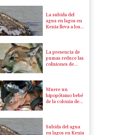
La subida del
agua en lagos en
Kenia lleva a los
cocodrilos más
cerca de los
hogares
La presencia de
pumas reduce las
colisiones de
vehículos con
ciervos
Muere un
hipopótamo bebé
de la colonia de
Pablo Escobar
tras ser rescatado
en Colombia
Subida del agua
en lagos en Kenia