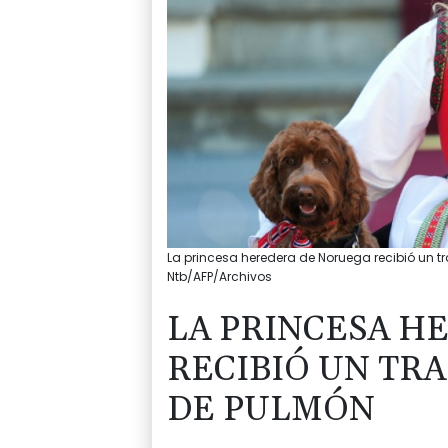
La princesa heredera de Noruega recibió un tra
Ntb/AFP/Archivos
LA PRINCESA H
RECIBIÓ UN TR
DE PULMÓN