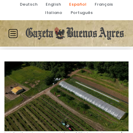
Deutsch
English
Español
Français
Italiano
Português