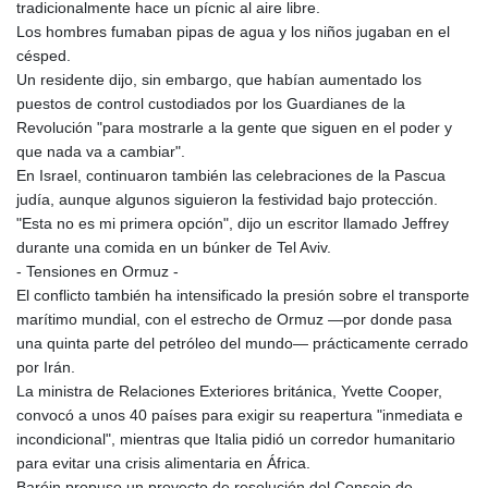
tradicionalmente hace un pícnic al aire libre.
Los hombres fumaban pipas de agua y los niños jugaban en el
césped.
Un residente dijo, sin embargo, que habían aumentado los
puestos de control custodiados por los Guardianes de la
Revolución "para mostrarle a la gente que siguen en el poder y
que nada va a cambiar".
En Israel, continuaron también las celebraciones de la Pascua
judía, aunque algunos siguieron la festividad bajo protección.
"Esta no es mi primera opción", dijo un escritor llamado Jeffrey
durante una comida en un búnker de Tel Aviv.
- Tensiones en Ormuz -
El conflicto también ha intensificado la presión sobre el transporte
marítimo mundial, con el estrecho de Ormuz —por donde pasa
una quinta parte del petróleo del mundo— prácticamente cerrado
por Irán.
La ministra de Relaciones Exteriores británica, Yvette Cooper,
convocó a unos 40 países para exigir su reapertura "inmediata e
incondicional", mientras que Italia pidió un corredor humanitario
para evitar una crisis alimentaria en África.
Baréin propuso un proyecto de resolución del Consejo de