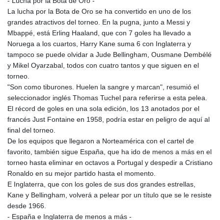
- Lucha por la Bota de Oro -
La lucha por la Bota de Oro se ha convertido en uno de los
grandes atractivos del torneo. En la pugna, junto a Messi y
Mbappé, está Erling Haaland, que con 7 goles ha llevado a
Noruega a los cuartos, Harry Kane suma 6 con Inglaterra y
tampoco se puede olvidar a Jude Bellingham, Ousmane Dembélé
y Mikel Oyarzabal, todos con cuatro tantos y que siguen en el
torneo.
"Son como tiburones. Huelen la sangre y marcan", resumió el
seleccionador inglés Thomas Tuchel para referirse a esta pelea.
El récord de goles en una sola edición, los 13 anotados por el
francés Just Fontaine en 1958, podría estar en peligro de aquí al
final del torneo.
De los equipos que llegaron a Norteamérica con el cartel de
favorito, también sigue España, que ha ido de menos a más en el
torneo hasta eliminar en octavos a Portugal y despedir a Cristiano
Ronaldo en su mejor partido hasta el momento.
E Inglaterra, que con los goles de sus dos grandes estrellas,
Kane y Bellingham, volverá a pelear por un título que se le resiste
desde 1966.
- España e Inglaterra de menos a más -