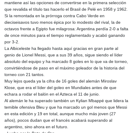
mantiene así las opciones de convertirse en la primera selección
que revalida el título tas hacerlo el Brasil de Pelé en 1958 y 1962.
Si la remontada en la prórroga contra Cabo Verde en
dieciseisavos tuvo menos épica por lo modesto del rival, la de
octavos frente a Egipto fue milagrosa: Argentina perdía 2-0 a falta
de once minutos para el tiempo reglamentado y acabó ganando
por 3-2.
La Albiceleste ha llegado hasta aquí gracias en gran parte al
genio de Lionel Messi, que a sus 39 años, sigue siendo el líder
absoluto del equipo y ha marcado 8 goles en lo que va de torneo,
convirtiéndose de paso en el máximo goleador de la historia del
torneo con 21 tantos.
Muy lejos queda ya la cifra de 16 goles del alemán Miroslav
Klose, que era el líder del goleo en Mundiales antes de que
echara a rodar el balón en el Azteca el 11 de junio.
Al alemán le ha superado también un Kylian Mbappé que lidera la
temible ofensiva Bleu y que ha marcado un gol menos que Messi
en esta edición y 19 en total, aunque mucho más joven (27
años), pocos dudan que el francés acabará superando al
argentino, sino ahora en el futuro.