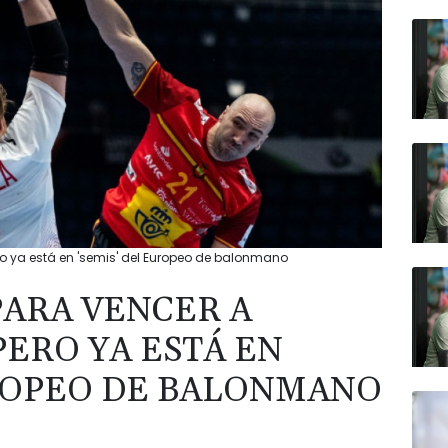
ro ya está en 'semis' del Europeo de balonmano
PARA VENCER A
 PERO YA ESTÁ EN
UROPEO DE BALONMANO