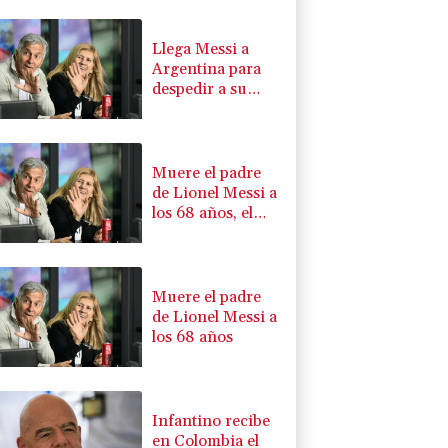
Llega Messi a
Argentina para
despedir a su
padre Jorge tras
su muerte
Muere el padre
de Lionel Messi a
los 68 años, el
hombre detrás
del ídolo mundial
Muere el padre
de Lionel Messi a
los 68 años
Infantino recibe
en Colombia el