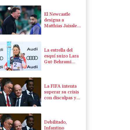
El Newcastle
designa a
Matthias Jaissle
como nuevo
entrenador
La estrella del
esquí suizo Lara
Gut-Behrami
anuncia su retiro
La FIFA intenta
superar su crisis
con disculpas y
"pleno apoyo" a
Infantino
Debilitado,
Infantino