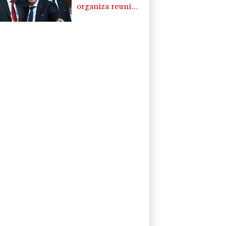
organiza reunión
de crisis en
Marruecos