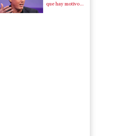
que hay motivos
políticos tras la
pugna por la
compra de
Warner Bros.