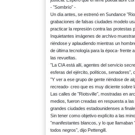
- "Sombrío" -
Un día antes, se estrenó en Sundance "Riots
grabaciones de falsas ciudades modelo usad
practicar la represión contra las protestas 
Inquietantes imágenes de archivo muestran 
riéndose y aplaudiendo mientras un hombre
de última tecnología para la época- frente a
las revueltas.
"La CIA está allí, agentes del servicio secr
esferas del ejército, políticos, senadores", d
"Y ver a ese grupo de gente riéndose de al
recreado- creo que es muy diciente sobre l
Las calles de "Riotsville", mostradas en a
medios, fueron creadas en respuesta a las 
grandes ciudades estadounidenses a finale
Sin tener como objetivo explícito a las minor
"manifestantes blancos, y lo que llamaban 
todos negros", dijo Pettengill.