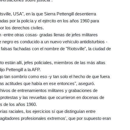
ville, USA", en la que Sierra Pettengill desentierra
as por la policía y el ejército en los años 1960 para
por los derechos civiles.
-entre otras cosas- gradas llenas de jefes militares
 negro es conducido a un nuevo vehículo antidisturbios -
 falsas fachadas con el nombre de "Riotsville", la ciudad de
eto están allí, jefes policiales, miembros de las más altas
ijo Pettengill a la AFP.
go tan sombrío como eso -y tan solo el hecho de que fuera
as actitudes que había en ese entonces", aseguró.
rchivos de entrenamientos militares y grabaciones de
protestas y las revueltas que ocurrieron en docenas de
s de los años 1960.
ías raciales, los ejercicios sí que distinguían entre
'agitadores profesionales extremos', que por supuesto eran