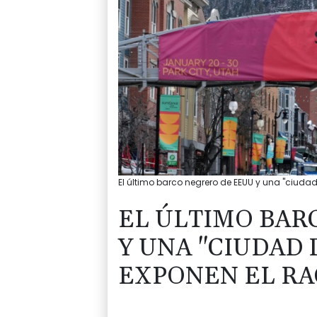
El último barco negrero de EEUU y una "ciuda
EL ÚLTIMO BAR
Y UNA "CIUDAD 
EXPONEN EL RA