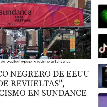
d de revueltas", exponen el racismo en Sundance
CO NEGRERO DE EEUU
DE REVUELTAS",
CISMO EN SUNDANCE