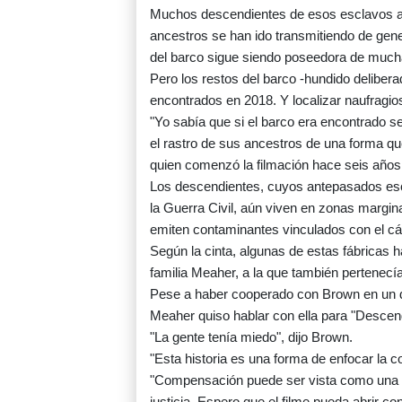
Muchos descendientes de esos esclavos aú
ancestros se han ido transmitiendo de gene
del barco sigue siendo poseedora de mucha
Pero los restos del barco -hundido delibera
encontrados en 2018. Y localizar naufragi
"Yo sabía que si el barco era encontrado s
el rastro de sus ancestros de una forma qu
quien comenzó la filmación hace seis años
Los descendientes, cuyos antepasados esca
la Guerra Civil, aún viven en zonas margi
emiten contaminantes vinculados con el cá
Según la cinta, algunas de estas fábricas h
familia Meaher, a la que también pertenecía 
Pese a haber cooperado con Brown en un do
Meaher quiso hablar con ella para "Descen
"La gente tenía miedo", dijo Brown.
"Esta historia es una forma de enfocar la
"Compensación puede ser vista como una p
justicia. Espero que el filme pueda abrir co