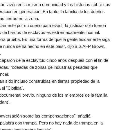
n viven en la misma comunidad y las historias sobre sus
ración en generación. En tanto, la familia de los dueños
s tierras en la zona.
damente por su dueño para evadir la justicia- solo fueron
os de barcos de esclavos es extremadamente inusual.
ería prueba. Es una forma de que la gente físicamente siga
e nunca se ha hecho en este país", dijo a la AFP Brown,
.
paron de la esclavitud cinco años después con el fin de
nadas, rodeadas de zonas de industrias pesadas que
ncer.
an sido incluso construidas en tierras propiedad de la
el "Clotilda".
cumental previo, ninguno de los miembros de la familia
dant".
 conversación sobre las compensaciones", añadió.
alabra con trampa. Pero no hay nada de trampa en la
nversaciones sobre justicia".