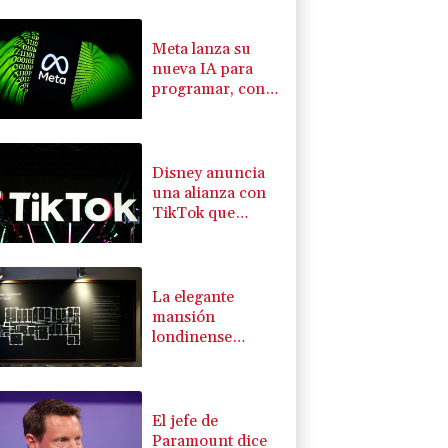
Meta lanza su
nueva IA para
programar, con
la que busca
competir con
OpenAI y
Anthropic
Disney anuncia
una alianza con
TikTok que
autoriza el uso de
fragmentos de
sus producciones
La elegante
mansión
londinense
donde espías
escuchaban a
prisioneros nazis
El jefe de
Paramount dice