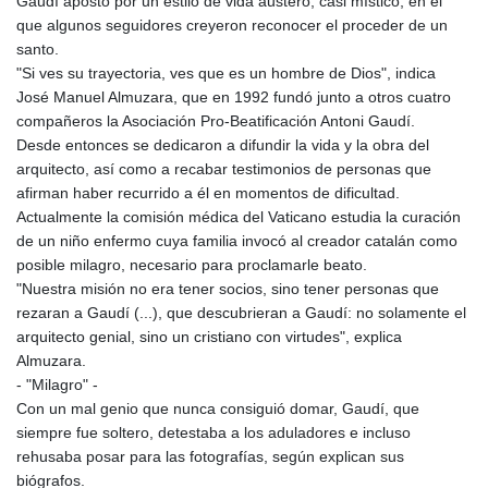
Gaudí apostó por un estilo de vida austero, casi místico, en el
que algunos seguidores creyeron reconocer el proceder de un
santo.
"Si ves su trayectoria, ves que es un hombre de Dios", indica
José Manuel Almuzara, que en 1992 fundó junto a otros cuatro
compañeros la Asociación Pro-Beatificación Antoni Gaudí.
Desde entonces se dedicaron a difundir la vida y la obra del
arquitecto, así como a recabar testimonios de personas que
afirman haber recurrido a él en momentos de dificultad.
Actualmente la comisión médica del Vaticano estudia la curación
de un niño enfermo cuya familia invocó al creador catalán como
posible milagro, necesario para proclamarle beato.
"Nuestra misión no era tener socios, sino tener personas que
rezaran a Gaudí (...), que descubrieran a Gaudí: no solamente el
arquitecto genial, sino un cristiano con virtudes", explica
Almuzara.
- "Milagro" -
Con un mal genio que nunca consiguió domar, Gaudí, que
siempre fue soltero, detestaba a los aduladores e incluso
rehusaba posar para las fotografías, según explican sus
biógrafos.