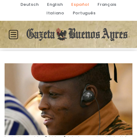
Deutsch
English
Español
Français
Italiano
Português