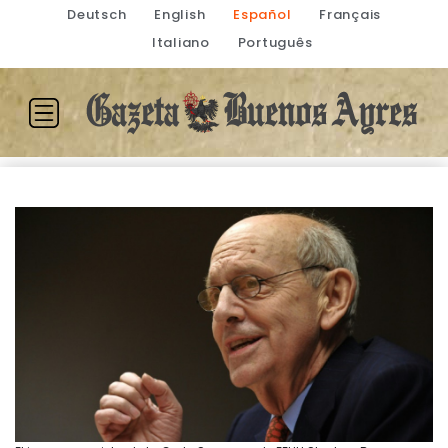
Deutsch
English
Español
Français
Italiano
Português