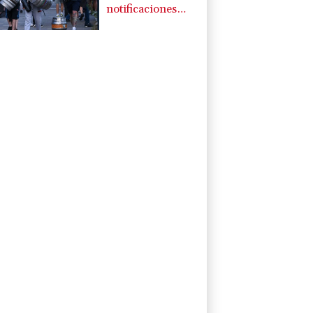
notificaciones
por
radicalización en
Reino Unido