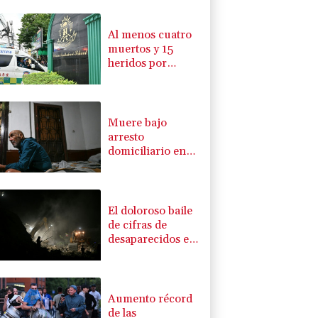
Al menos cuatro
muertos y 15
heridos por
tiroteo en una
escuela de
Tailandia
Muere bajo
arresto
domiciliario en
Venezuela un
preso político de
origen uruguayo
El doloroso baile
de cifras de
desaparecidos en
los sismos en
Venezuela
Aumento récord
de las