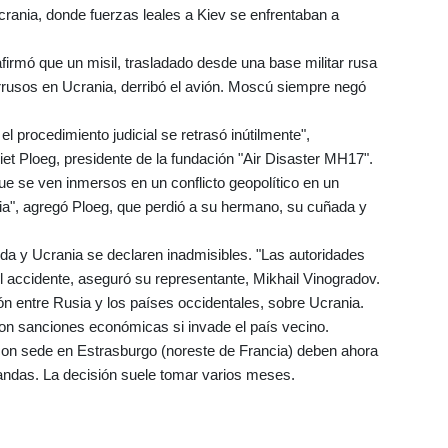
crania, donde fuerzas leales a Kiev se enfrentaban a
firmó que un misil, trasladado desde una base militar rusa
rrusos en Ucrania, derribó el avión. Moscú siempre negó
l procedimiento judicial se retrasó inútilmente",
 Piet Ploeg, presidente de la fundación "Air Disaster MH17".
ue se ven inmersos en un conflicto geopolítico en un
ia", agregó Ploeg, que perdió a su hermano, su cuñada y
a y Ucrania se declaren inadmisibles. "Las autoridades
 el accidente, aseguró su representante, Mikhail Vinogradov.
n entre Rusia y los países occidentales, sobre Ucrania.
 sanciones económicas si invade el país vecino.
 con sede en Estrasburgo (noreste de Francia) deben ahora
mandas. La decisión suele tomar varios meses.